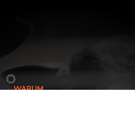
WARUM
Weil Standard für uns nicht ausreicht. Unsere
Kunden brauchen Lösungen, die zu ihrem
Handwerk passen – und wir liefern sie.
Maßgeschneidert, langlebig und direkt aus
unserer eigenen Fertigung.