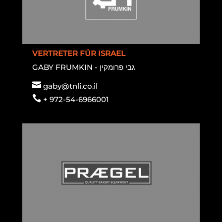
VERTRETER FÜR ISRAEL
GABY FRUMKIN - גבי פרומקין

gaby@tnli.co.il

+ 972-54-6966001