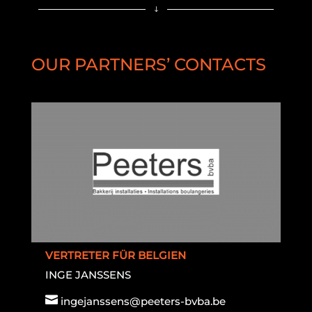
"
OUR PARTNERS’ CONTACTS
VERTRETER FÜR BELGIEN
INGE JANSSENS

ingejanssens@peeters-bvba.be