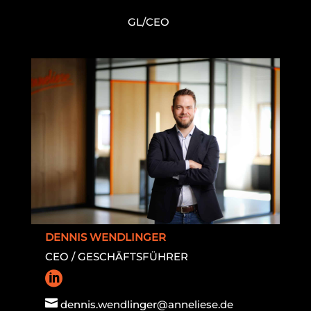
GL/CEO
DENNIS WENDLINGER
CEO / GESCHÄFTSFÜHRER


dennis.wendlinger@anneliese.de