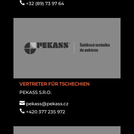

+32 (89) 73 97 64
VERTRETER FÜR TSCHECHIEN
PEKASS S.R.O.

pekass@pekass.cz

+420 377 235 972